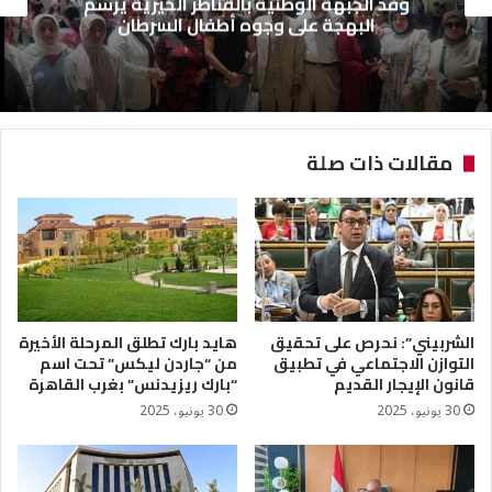
وفد الجبهة الوطنية بالقناطر الخيرية يرسم
البهجة على وجوه أطفال السرطان
مقالات ذات صلة
الشربيني”: نحرص على تحقيق
هايد بارك تطلق المرحلة الأخيرة
التوازن الاجتماعي في تطبيق
من “جاردن ليكس” تحت اسم
قانون الإيجار القديم
“بارك ريزيدنس” بغرب القاهرة
30 يونيو، 2025
30 يونيو، 2025