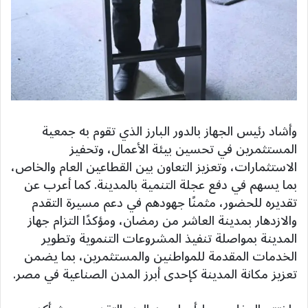
وأشاد رئيس الجهاز بالدور البارز الذي تقوم به جمعية
المستثمرين في تحسين بيئة الأعمال، وتحفيز
الاستثمارات، وتعزيز التعاون بين القطاعين العام والخاص،
بما يسهم في دفع عجلة التنمية بالمدينة. كما أعرب عن
تقديره للحضور، مثمنًا جهودهم في دعم مسيرة التقدم
والازدهار بمدينة العاشر من رمضان، ومؤكدًا التزام جهاز
المدينة بمواصلة تنفيذ المشروعات التنموية وتطوير
الخدمات المقدمة للمواطنين والمستثمرين، بما يضمن
تعزيز مكانة المدينة كإحدى أبرز المدن الصناعية في مصر.