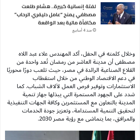
لفتة إنسانية كبيرة.. هشام طلعت
مصطفي يمنح “عامل دليفري الرحاب”
مكافأة مالية بعد الواقعة
منذ 4 أسابيع
وخلال كلمته في الحفل، أكد المهندس علاء عبد اللاه
مصطفى أن مدينة العاشر من رمضان تُعد واحدة من
القلاع الصناعية الرائدة في مصر، حيث تلعب دورًا محوريًا
في دعم الاقتصاد الوطني من خلال استقطاب
الاستثمارات وتوفير فرص العمل لآلاف الشباب. كما
شدد على الجهود المستمرة التي يبذلها جهاز تنمية
المدينة بالتعاون مع المستثمرين وكافة الجهات التنفيذية
لتحقيق التنمية المستدامة، وتعزيز جودة الخدمات
والمرافق، بما يتماشى مع رؤية مصر 2030.