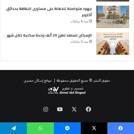
جهود متواصلة للحفاظ على مستوى النظافة بحدائق
أكتوبر
منذ 8 ساعات
الإسكان تستعد لطرح 20 ألف وحدة سكنية خلال شهر
منذ 9 ساعات
حقوق النشر © جميع الحقوق محفوظة | موقع إسكان حصرى
‫X
فيسبوك
‫YouTube
انستقرام