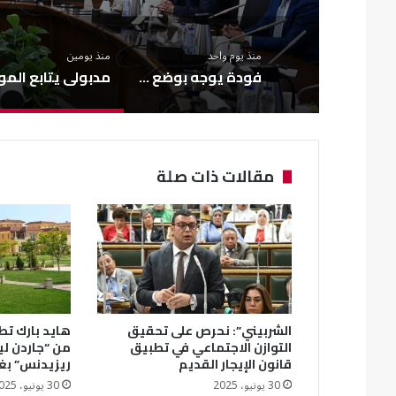
منذ يوم واحد
منذ يومين
فودة يوجه بوضع حلول عاجلة لمشكلات الصرف الصحي بشبرا الخيمة
مقالات ذات صلة
الشربيني”: نحرص على تحقيق
هايد بارك تطل
التوازن الاجتماعي في تطبيق
من “جاردن ل
قانون الإيجار القديم
ريزيدنس” بغ
30 يونيو، 2025
30 يونيو، 2025