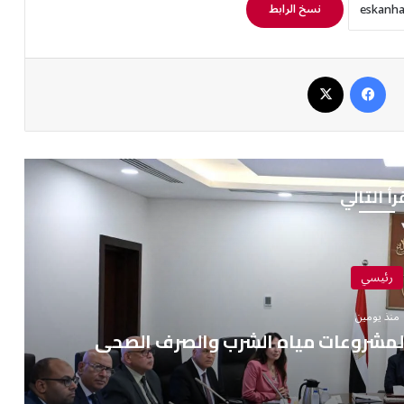
نسخ الرابط
فيسبوك
‫X
رأ التالي
رئيسي
منذ يومين
 لمشروعات مياه الشرب والصرف الصحي