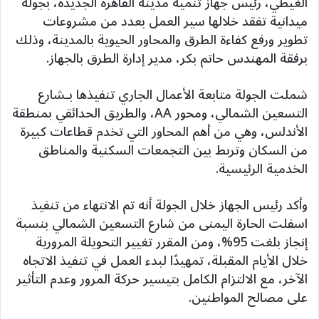
الغيطي، رئيس جهاز تنمية مدينة القاهرة الجديدة، بجولة
ميدانية تفقد خلالها سير العمل بعدد من مشروعات
تطوير ورفع كفاءة الطرق والمحاور الحيوية بالمدينة، وذلك
برفقة المهندس حاتم بكر، مدير إدارة الطرق بالجهاز.
شملت الجولة متابعة الأعمال الجاري تنفيذها بـشارع
التسعين الشمالي، ومحور AA، والطريق الحدائقي بمنطقة
الأندلس، وهي من أهم المحاور التي تخدم قطاعات كبيرة
من السكان وتربط بين التجمعات السكنية والمناطق
الخدمية الرئيسية.
وأكد رئيس الجهاز خلال الجولة أنه تم الانتهاء من تنفيذ
اسفلت الحارة اليمنى من شارع التسعين الشمالي بنسبة
إنجاز بلغت 95%، ومن المقرر تغيير التحويلة المرورية
خلال الأيام المقبلة، تمهيدًا لبدء العمل في تنفيذ الاتجاه
الآخر، مع الالتزام الكامل بتيسير حركة المرور وعدم التأثير
على مصالح المواطنين.