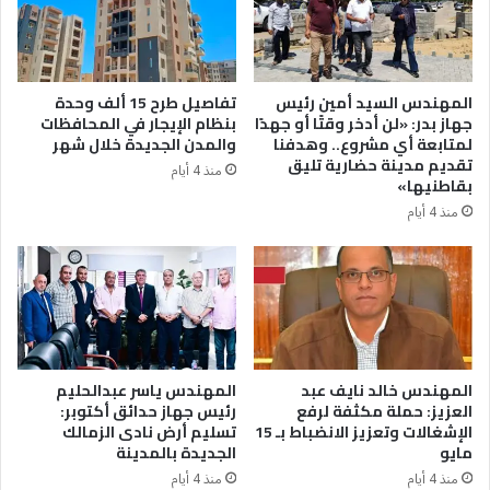
المهندس السيد أمين رئيس
تفاصيل طرح 15 ألف وحدة
جهاز بدر: «لن أدخر وقتًا أو جهدًا
بنظام الإيجار في المحافظات
لمتابعة أي مشروع.. وهدفنا
والمدن الجديدة خلال شهر
تقديم مدينة حضارية تليق
منذ 4 أيام
بقاطنيها»
منذ 4 أيام
المهندس خالد نايف عبد
المهندس ياسر عبدالحليم
العزيز: حملة مكثفة لرفع
رئيس جهاز حدائق أكتوبر:
الإشغالات وتعزيز الانضباط بـ 15
تسليم أرض نادى الزمالك
مايو
الجديدة بالمدينة
منذ 4 أيام
منذ 4 أيام