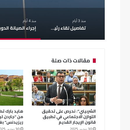
منذ 3 أيام
منذ 4 أيام
تفاصيل لقاء رئيس صندوق الإسكان الاجتماعي بمحافظ جنوب سيناء
مقالات ذات صلة
الشربيني”: نحرص على تحقيق
هايد بارك تطل
التوازن الاجتماعي في تطبيق
من “جاردن ل
قانون الإيجار القديم
ريزيدنس” بغ
30 يونيو، 2025
30 يونيو، 2025