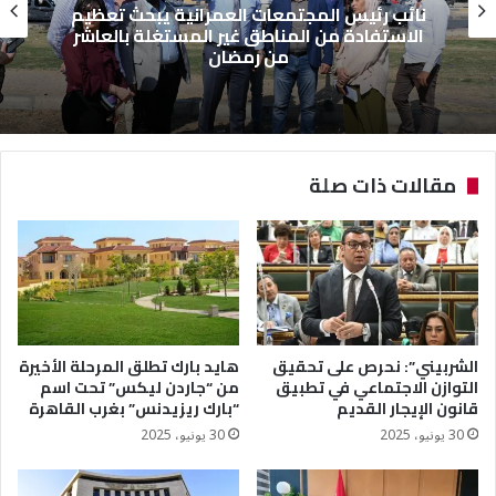
نائب رئيس المجتمعات العمرانية يبحث تعظيم
الاستفادة من المناطق غير المستغلة بالعاشر
من رمضان
مقالات ذات صلة
الشربيني”: نحرص على تحقيق
هايد بارك تطلق المرحلة الأخيرة
التوازن الاجتماعي في تطبيق
من “جاردن ليكس” تحت اسم
قانون الإيجار القديم
“بارك ريزيدنس” بغرب القاهرة
30 يونيو، 2025
30 يونيو، 2025