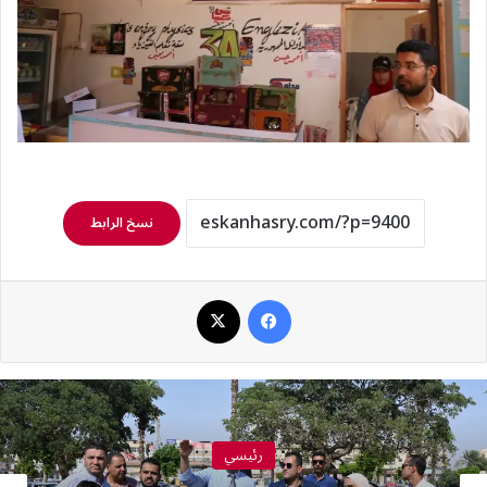
نسخ الرابط
فيسبوك
‫X
رئيسي