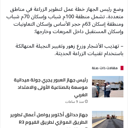
وضع رئيس الجهاز خطة عمل لتطوير الزراعة في مناطق
متعددة، تشمل منطقة 100م شباب وإسكان 70م شباب
ومنطقة إسكان 63م حجر الأساس وإسكان التعاونيات
وإسكان المستقبل داخل المربعات وخارجها:
– تهذيب الأشجار وزرع زهور وتغيير النجيلة المتهالكة
باستخدام تقنيات الزراعة الحديثة.
مقالات ذات صلة
رئيس جهاز العبور يجري جولة ميدانية
موسعة بالصناعية الأولى والامتداد
الغربي
منذ 9 ساعات
جهاز حدائق أكتوبر يواصل أعمال تطوير
الطريق الموازي لطريق الفيوم R3