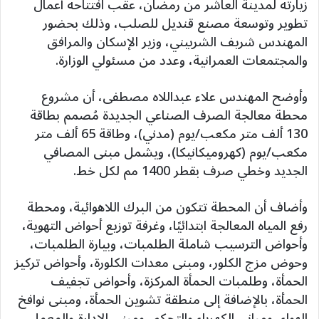
زيارته لمدينة العاشر من رمضان، عقب افتتاحه أعمال
تطوير وتوسعة مصنع قنديل للصلب، وذلك بحضور
المهندس شريف الشربيني، وزير الإسكان والمرافق
والمجتمعات العمرانية، وعدد من مسئولي الوزارة.
وأوضح المهندس علاء عبداللاه مصطفى، أن مشروع
محطة معالجة الصرف الصناعي الجديدة مُصمم بطاقة
130 ألف متر مكعب/يوم (مدني)، وطاقة 65 ألف متر
مكعب/يوم (كهروميكانيكا)، ويشمل مبنى المصافي
الجديد وخطي صرف بقطر 1400 مم لكل خط.
وأضاف أن المحطة تتكون من البرك اللاهوائية، ومحطة
رفع المياه المعالجة ابتدائيًا، وغرفة توزيع أحواض التهوية،
وأحواض الترسيب شاملة الطلمبات، وبيارة الطلمبات،
وحوض مزج الكلور، ومبنى معدات الكلورة، وأحواض تركيز
الحمأة، وطلمبات الحمأة المركزة، وأحواض تجفيف
الحمأة، بالإضافة إلى منطقة تشوين الحمأة، ومبنى نوافخ
الهواء، ومباني الكهرباء والتحكم، ومبنى الإدارة والمعمل،