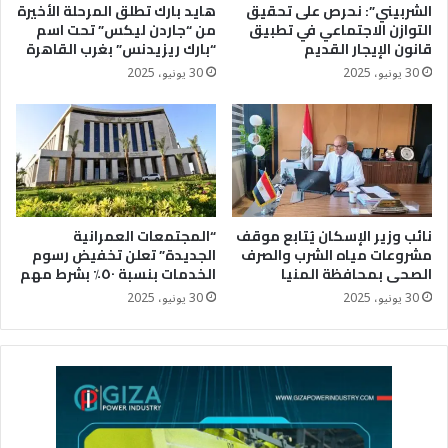
الشربيني”: نحرص على تحقيق
هايد بارك تطلق المرحلة الأخيرة
التوازن الاجتماعي في تطبيق
من “جاردن ليكس” تحت اسم
قانون الإيجار القديم
“بارك ريزيدنس” بغرب القاهرة
30 يونيو، 2025
30 يونيو، 2025
نائب وزير الإسكان يُتابع موقف
“المجتمعات العمرانية
مشروعات مياه الشرب والصرف
الجديدة” تعلن تخفيض رسوم
الصحى بمحافظة المنيا
الخدمات بنسبة ٥٠٪؜ بشرط مهم
30 يونيو، 2025
30 يونيو، 2025