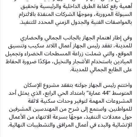
أهمية رفع كفاءة الطرق الداخلية والرئيسية وتحقيق
السيولة المرورية، وموجهًا الشركات المنفذة بالالتزام
بالمواصفات الفنية والجدول الزمني المحدد للتنفيذ.
وفي إطار اهتمام الجهاز بالجانب الجمالي والحضاري
للمدينة، تفقد رئيس الجهاز أعمال اللاند سكيب وتنسيق
الموقع، والتي شملت زراعة المسطحات الخضراء وتجميل
الميادين باستخدام الأشجار والنخيل، مؤكدًا ضرورة الحفاظ
على الطابع الجمالي للمدينة.
واختتم رئيس الجهاز جولته بتفقد مشروع الإسكان
المتوسط “44 عمارة” بامتداد الحي الرابع، الذي يمثل أحد
المشروعات المهمة لتوفير وحدات سكنية لائقة
للمواطنين. واستمع إلى شرح من المهندسين المشرفين
حول معدلات التنفيذ، موجهًا بسرعة الانتهاء من الأعمال
الإنشائية والبدء في أعمال المرافق والتشطيبات النهائية.