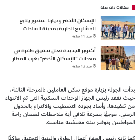
مقالات ذات صلة
الإسكان الأخضر وديارنا ..مندور يتابع
المشاريع الجارية بمدينة السادات
منذ 11 ساعة
أكتوبر الجديدة تعلن تحقيق طفرة في
معدلات “الإسكان الأخضر” بغرب المطار
منذ 13 ساعة
بدأت الجولة بزيارة موقع سكن العاملين بالمرحلة الثالثة،
حيث تفقد رئيس الجهاز الوحدات السكنية التي تم الانتهاء
من تنفيذها، وأشاد بجودة التشطيب والالتزام بالجدول
الزمني، موجهًا بسرعة تلافي أية ملاحظات لضمان راحة
المواطنين وتوفير بيئة معيشية مناسبة.
كما تابع رئيس الجهاز أعمال الطرق والبنية التحتية، مؤكدًا