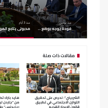
منذ يومين
منذ 3 أيام
فودة يوجه بوضع حلول عاجلة لمشكلات الصرف الصحي بشبرا الخيمة
مقالات ذات صلة
الشربيني”: نحرص على تحقيق
هايد بارك تطل
التوازن الاجتماعي في تطبيق
من “جاردن ل
قانون الإيجار القديم
ريزيدنس” بغ