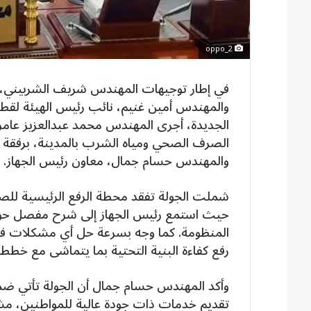
oppo_2
في إطار توجيهات المهندس شريف الشربيني، وز
والمهندس أمين غنيم، نائب رئيس الهيئة لقطاع
الجديدة، أجرى المهندس محمد عبدالعزيز عامر
الصرف الصحي ومياه الشرب بالمدينة، برفقة 
والمهندس حسام جمال، معاون رئيس الجهاز.
حيث استمع رئيس الجهاز إلى شرح مفصل حول آ
المنظومة. كما وجه بسرعة حل أي مشكلات فني
رفع كفاءة البنية التحتية بما يتماشى مع خطط 
وأكد المهندس حسام جمال أن الجولة تأتي ضم
تقديم خدمات ذات جودة عالية للمواطنين، م