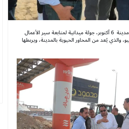
أجرى المهندس محمد مصطفى، رئيس جهاز مدينة 6 أكتوبر، جولة ميدانية لمتابعة سير الأعمال
ة بمشروع تطوير ورفع كفاءة محور 26 يوليو، والذي يُعد من المحاور الحيوية بالمدينة، ويربطها