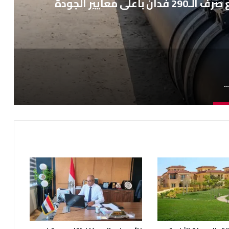
ل أعمال تنفيذ رافع صرف الـ290 فدان بأعلى معايير الجودة