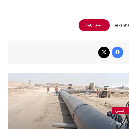
نسخ الرابط
فيسبوك
‫X
رأ التالي
رئيسي
ذ 5 ساعات