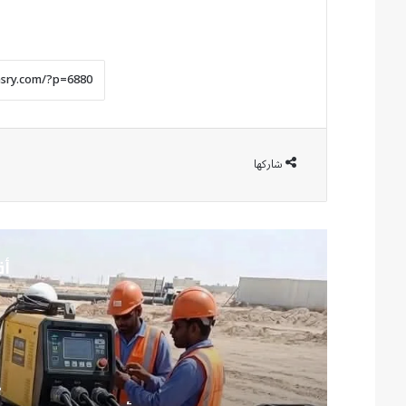
شاركها
أق
من