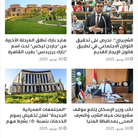
الشربيني”: نحرص على تحقيق
هايد بارك تطلق المرحلة الأخيرة
التوازن الاجتماعي في تطبيق
من “جاردن ليكس” تحت اسم
قانون الإيجار القديم
“بارك ريزيدنس” بغرب القاهرة
30 يونيو، 2025
30 يونيو، 2025
نائب وزير الإسكان يُتابع موقف
“المجتمعات العمرانية
مشروعات مياه الشرب والصرف
الجديدة” تعلن تخفيض رسوم
الصحى بمحافظة المنيا
الخدمات بنسبة ٥٠٪؜ بشرط مهم
30 يونيو، 2025
30 يونيو، 2025