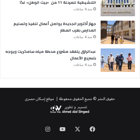
التنشيطية للمرحلة 11 من «بيت الوطن» غدًا
منذ 4 ساعات
جهاز أكتوبر الجديدة يواصل أعمال تنفيذ وتسليم
المدارس بغرب المطار
منذ 4 ساعات
عبدالرازق يتفقد مشروع محطة مياه سامكريت ويوجه
بتسريع الأعمال
منذ 4 ساعات
حقوق النشر © جميع الحقوق محفوظة | موقع إسكان حصرى
‫X
فيسبوك
‫YouTube
انستقرام