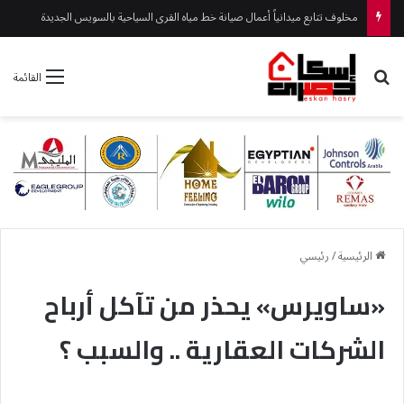
مخلوف تتابع ميدانياً أعمال صيانة خط مياه القرى السياحية بالسويس الجديدة
بحث عن
القائمة
الرئيسية
/
رئيسي
«ساويرس» يحذر من تآكل أرباح
الشركات العقارية .. والسبب ؟