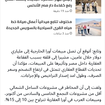
رفع كفاءة دار مصر الأندلس
منذ 19 دقيقة
مخلوف تتابع ميدانياً أعمال صيانة خط
مياه القرى السياحية بالسويس الجديدة
منذ 3 ساعات
وتابع: أتوقع أن تصل مبيعات أورا الخارجية إلى ملياري
دولار خلال عامين، مشيرا إلى قلقه بسبب الفقاعة
العقارية داخل مصر وتأثيرها على المبيعات، مؤكدا أن
تحديات القطاع العقاري تتمثل في ارتفاع التضخم وسعر
الصرف، وطول امد إصدار التراخيص والإجراءات.
ولفت إلى أن المخاطر في مشروعات الساحل الشمالي
أقل من مشروعات التجمع الخامس والسادس من أكتوبر،
ومبيعات العرب في أورا العقارية تتراوح بين 10 إلى 15%.