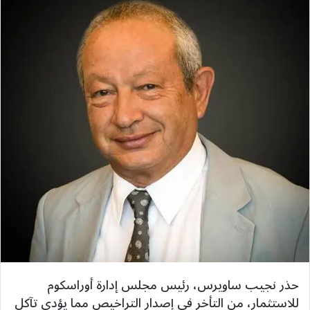
حذر نجيب ساويرس، رئيس مجلس إدارة أوراسكوم
للاستثمار، من التأخر في إصدار التراخيص مما يؤدى تآكل