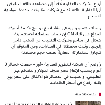
أرباح الشركات العقارية لافتاً إلى مضاعفة طاقة البناء في
أورا العقارية، بالتعاقد مع شركات مقاولات جديدة لمواجهة
التضخم.
وأضاف «ساويرس» في مقابلة مع برنامج «كلمة أخيرة»
المذاع على قناة ON إن نصف محفظته الاستثمارية
تتمثل في مناجم وشركات التنقيب عن الذهب داخل
إفريقيا، وثلث محفظته في العقارات، ومن المتوقع أن
تتجاوز استثماراته العقارية نصف حجم محفظته.
وأوضح أن شركته للتطوير العقارية «أورا» حققت خسائر 3
أعوام بسبب ارتفاع سعر صرف الدولار والتضخم غير
الطبيعي، والسبب في الخسائر هو الاتفاق على سعر بيع
يقبه ارتفاع في أسعار الخامات.
مقالات ذات صلة
رئيس جهاز القاهرة الجديدة يتفقد أعمال