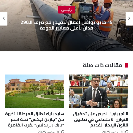
رئيسي
15 مايو تواصل أعمال تنفيذ رافع صرف الـ290
فدان بأعلى معايير الجودة
مقالات ذات صلة
الشربيني”: نحرص على تحقيق
هايد بارك تطلق المرحلة الأخيرة
التوازن الاجتماعي في تطبيق
من “جاردن ليكس” تحت اسم
قانون الإيجار القديم
“بارك ريزيدنس” بغرب القاهرة
30 يونيو، 2025
30 يونيو، 2025