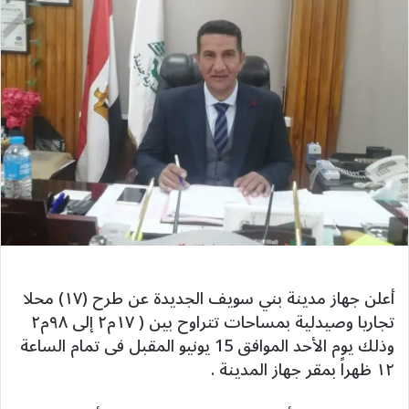
أعلن جهاز مدينة بني سويف الجديدة عن طرح (١٧) محلا
تجاريا وصيدلية بمساحات تتراوح بين ( ١٧م٢ إلى ٩٨م٢
وذلك يوم الأحد الموافق 15 يونيو المقبل فى تمام الساعة
١٢ ظهراً بمقر جهاز المدينة .