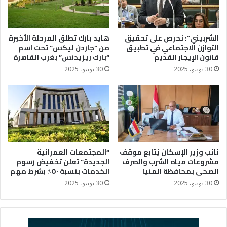
الشربيني”: نحرص على تحقيق
هايد بارك تطلق المرحلة الأخيرة
التوازن الاجتماعي في تطبيق
من “جاردن ليكس” تحت اسم
قانون الإيجار القديم
“بارك ريزيدنس” بغرب القاهرة
30 يونيو، 2025
30 يونيو، 2025
نائب وزير الإسكان يُتابع موقف
“المجتمعات العمرانية
مشروعات مياه الشرب والصرف
الجديدة” تعلن تخفيض رسوم
الصحى بمحافظة المنيا
الخدمات بنسبة ٥٠٪؜ بشرط مهم
30 يونيو، 2025
30 يونيو، 2025