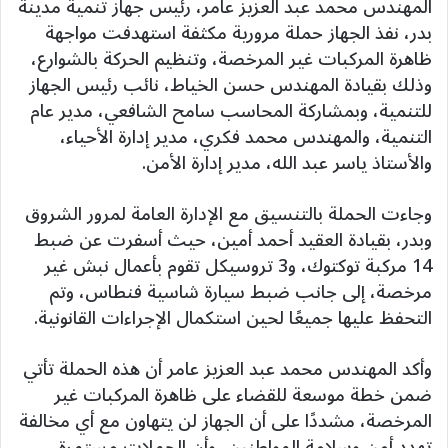
المهندس محمد عبد العزيز عامر، رئيس جهاز تنمية مدينة
بدر، نفذ الجهاز حملة مرورية مكثفة استهدفت مواجهة
ظاهرة المركبات غير المرخصة، وتنظيم الحركة بالشوارع،
وذلك بقيادة المهندس حسن الخياط، نائب رئيس الجهاز
للتنمية، وبمشاركة المحاسب سامح الشافعي، مدير عام
التنمية، والمهندس محمد فكري، مدير إدارة الأحياء،
والأستاذ ياسر عبد الله، مدير إدارة الأمن.
وجاءت الحملة بالتنسيق مع الإدارة العامة لمرور الشروق
وبدر، بقيادة العقيد أحمد أمين، حيث أسفرت عن ضبط
14 مركبة توكتوك، و3 تروسيكل تقوم بأعمال نبش غير
مرخصة، إلى جانب ضبط سيارة شاسية فنطاس، وتم
التحفظ عليها جميعًا لحين استكمال الإجراءات القانونية.
وأكد المهندس محمد عبد العزيز عامر أن هذه الحملة تأتي
ضمن خطة موسعة للقضاء على ظاهرة المركبات غير
المرخصة، مشددًا على أن الجهاز لن يتهاون مع أي مخالفة
تهدد أمن وسلامة المواطنين، وأن الحملات مستمرة