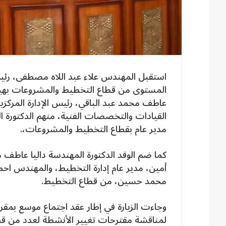
استقبل المهندس علاء عبد اللاه مصطفى، رئيس
المستوى من قطاع التخطيط والمشروعات بهيئة
عاطف محمد عبد الباقي، رئيس الإدارة المركز
القيادات والتخصصات الفنية، منهم الدكتورة 
مدير عام بقطاع التخطيط والمشروعات،.
كما ضم الوفد الدكتورة المهندسة داليا عاطف 
أمين، مدير عام إدارة التخطيط، والمهندس ا
محمد حسين، من قطاع التخطيط.
وجاءت الزيارة في إطار عقد اجتماع موسع بمقر
لمناقشة مقترحات تغيير الأنشطة لعدد من قطع