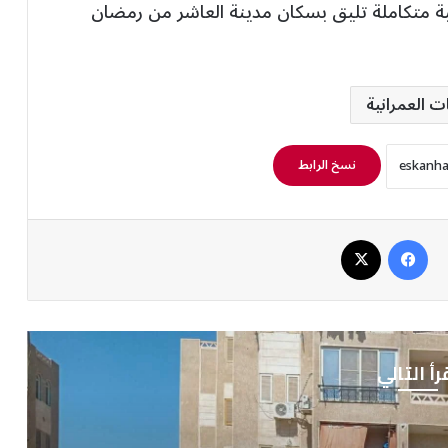
نية متكاملة تليق بسكان مدينة العاشر من رمضان
ت العمرانية
نسخ الرابط
فيسبوك
‫X
رأ التالي