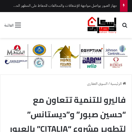
جهاز العبور يواصل مواجهة الإشغالات والمخالفات للحفاظ على المظهر الحضاري
بحث عن
القائمة
الرئيسية
/
السوق العقارى
فاليرو للتنمية تتعاون مع
“حسين صبور” و”ديستانس”
لتطوير مشروع “CITALIA” بالعبور