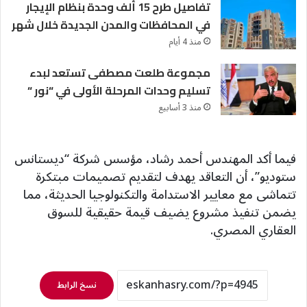
تفاصيل طرح 15 ألف وحدة بنظام الإيجار
في المحافظات والمدن الجديدة خلال شهر
منذ 4 أيام
مجموعة طلعت مصطفى تستعد لبدء
تسليم وحدات المرحلة الأولى في “نور “
منذ 3 أسابيع
فيما أكد المهندس أحمد رشاد، مؤسس شركة “ديستانس
ستوديو”، أن التعاقد يهدف لتقديم تصميمات مبتكرة
تتماشى مع معايير الاستدامة والتكنولوجيا الحديثة، مما
يضمن تنفيذ مشروع يضيف قيمة حقيقية للسوق
العقاري المصري.
نسخ الرابط