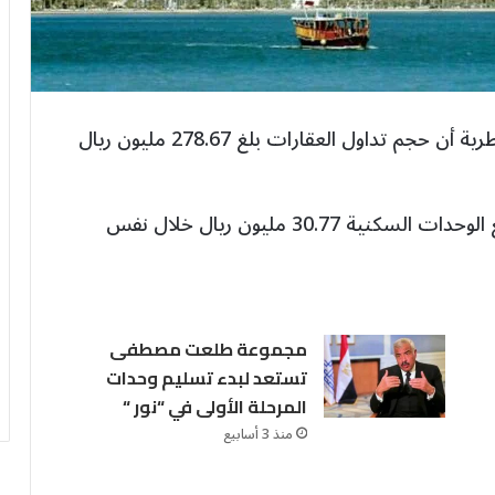
أفادت إدارة التسجيل العقاري بوزارة العدل القطرية أن حجم تداول العقارات بلغ 278.67 مليون ريال
وأضاف العدل القطرية أنه بلغ إجمالي عقود بيع الوحدات السكنية 30.77 مليون ريال خلال نفس
مجموعة طلعت مصطفى
تستعد لبدء تسليم وحدات
المرحلة الأولى في “نور “
منذ 3 أسابيع