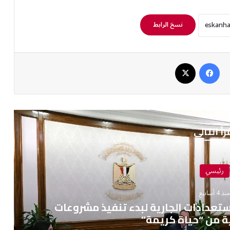
نسخ الرابط
فيسبوك
‫X
رأ التالي
رئيسي
نذ 4 أسابيع
ستعدادات الجارية لبدء تنفيذ مشروعات
ية من “حياة كريمة”