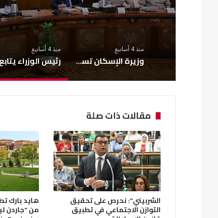
منذ 4 أسابيع
منذ 4 أسابيع
وزيرة الإسكان تستعرض تقرير أعمال «منظومة الاستجابة السريعة» خلال يونيو 2026
مقالات ذات صلة
الشربيني”: نحرص على تحقيق
هايد بارك تطل
التوازن الاجتماعي في تطبيق
من “جاردن ل