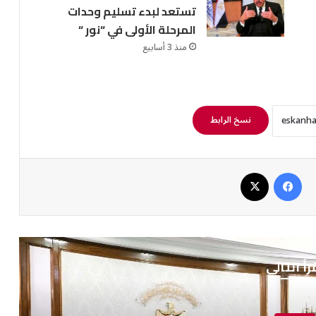
تستعد لبدء تسليم وحدات
المرحلة الأولى في “نور “
منذ 3 أسابيع
نسخ الرابط
فيسبوك
‫X
رأ التالي