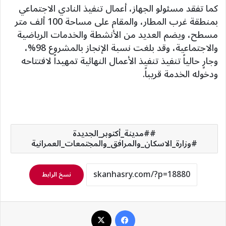
كما تفقد مسئولو الجهاز، أعمال تنفيذ النادي الاجتماعي
بمنطقة غرب المطار، والمقام على مساحة 100 ألف متر
مسطح، ويضم العديد من الأنشطة والخدمات الرياضية
والاجتماعية، وقد بلغت نسبة الإنجاز بالمشروع 98%،
وجارٍ حالياً تنفيذ تنفيذ الأعمال النهائية تمهيداً لافتتاحه
ودخوله الخدمة قريباً.
#مدينة_أكتوبر_الجديدة
#وزارة_الاسكان_والمرافق_والمجتمعات_العمرانية
نسخ الرابط
فيسبوك
‫X