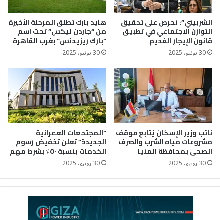
الشربيني”: نحرص على تحقيق
هايد بارك تطلق المرحلة الأخيرة
التوازن الاجتماعي في تطبيق
من “جاردن ليكس” تحت اسم
قانون الإيجار القديم
“بارك ريزيدنس” بغرب القاهرة
30 يونيو، 2025
30 يونيو، 2025
نائب وزير الإسكان يُتابع موقف
“المجتمعات العمرانية
مشروعات مياه الشرب والصرف
الجديدة” تعلن تخفيض رسوم
الصحى بمحافظة المنيا
الخدمات بنسبة ٥٠٪؜ بشرط مهم
30 يونيو، 2025
30 يونيو، 2025