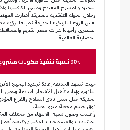
البحيرة والمسرح المفتوح ومبني الكافتيريا والأس
وخلال الجولة التفقدية بالحديقة أشارت المه
المصرى وأحياءا لتراث مصر القديم والمحافظة ع
الحضارية العالمية .
90% نسبة تنفيذ مكونات مشروع تأهيل وتطوير حديقة الأزبكية
حيث تشهد الحديقة إعادة تجديد البحيرة الأثري
النافورة وإعادة تأهيل الأشجار القديمة وعمل ال
الحديقة مثل مبنى نادي السلاح والفراغ المؤد
فوق جسم محطة مترو العتبة.
المشايات والمسطحات الخضراء وتنفيذ أعمال ت