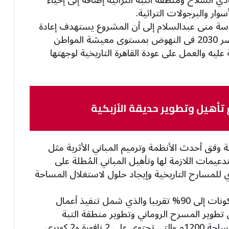
وار والبرجولات التراثية.
ندسة منى عبدالسلام إلى أن المشروع يستهدف إعادة
نفس الروح التاريخية للحديقة تطبيقا لرؤية مصر 2030 فى النهوض بمستوى معيشة المواطن
ليه والعمل على عودة القاهرة التاريخية لوجهتها
ة وفق أحدث الأنظمة وترميم المباني الأثرية مثل
تدعيمات اللازمة لها وتأهيل المباني المُطلة على
ي للمسارح التاريخية وإيجاد حلول لاستغلال المساحة
وأعلنت وصول نسبة الانتهاء من مختلف المكونات إلى 90% تقريبا والذي شمل تنفيذ أعمال
طوير المسرح الروماني وتطوير منطقة التبة
الشجرية وإعادة تأهيل البحيرة الصناعية على مساحة 1200م والتي تحتوي على 2 نافورة و2 كوبري