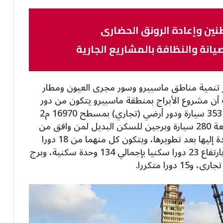
ين وإعادة الرونق الحضارى
يانة والنظافة بالمشاريع الجارية
تنمية مناطق ماسبيرو وسور مجرى العيون ومطار
أن مشروع الأبراج بمنطقة ماسبيرو يتكون من دور
بدروم (جراج سفلى) بمسطح 19220 م2 سعة 353 سيارة ودور أرضي (تجاري) بمسطح 16970 م2
ودور أول (جراج علوى) بمسطح 15800 م2، سعة 280 سيارة وبرجين للسكن البديل لمن وافق من
سكان منطقة “مثلث ماسبيرو” على خيار العودة إليها بعد تطويرها، ويتكون كل منهما من 18 دورا
سكنيا بإجمالى 468 وحدة سكنية، وبرج ثالث بارتفاع 23 دورا سكنيا بإجمالي 134 وحدة سكنية، وبرج
ورا متكررا.