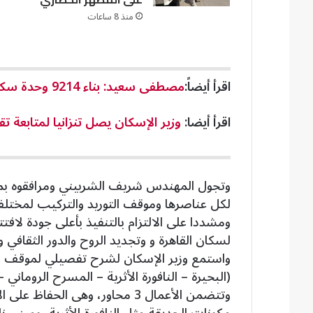
منذ 8 ساعات
اقرأ أيضاً:
مصطفى سعيد: بناء 9214 وحدة سكنية متنوعة بمدينة طيبة الجديدة
اقرأ أيضا:
وزير الإسكان يصل تنزانيا لمتابعة 
وتجول المهندس شريف الشربيني ومرافقوه بم
لكل عناصرها وموقف التوريد والتركيب لمختلف
ومشددا على الالتزام بالتنفيذ بأعلى جودة لافتت
لسكان القاهرة و وتجديد الروح والدور الثقافي و
واستمع وزير الإسكان لشرح تفصيلي لموقف مش
(البحيرة – النافورة الأثرية – المسرح الروماني –
وتتضمن الأعمال 3 محاور، وهى ال
مكونات الحديقة مثل النافورة الأثرية، ومبني نا