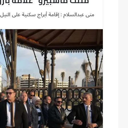
" مثلث ماسبيرو" علامة بار
منى عبدالسلام : إقامة أبراج سكنية على الن