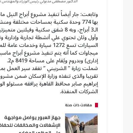
الدكتور مصطفى مدبولي رئيس الوزراء والمهندس ش
الـ3 أبراج، وبه 8 شقق سكنية وفيلت
ميجاوات كما أنه يتم تنفيذ مشروع أبراج ماس
إدارى) وبدروم ويُقام على مساحة 8419 م2.
تقريبا والذى تنفذه وزارة الإسكان ضمن مشروعا
إبراهيم صابر محافظ القاهرة يرافقه مسئولو الو
الشركات المنفذة.
مقالات ذات صلة
جهاز العبور يواصل مواجهة
الإشغالات والمخالفات للحفاظ
على المظهر الحضاري