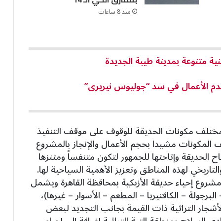
منذ 8 ساعات
تقدم الأعمال في سد “جوليوس نيريرى”
ختلف مكونات الحديقة للوقوف على موقف التنفيذ
 المكونات مشيدا بحجم الأعمال والإنجاز بالمشروع
اح الحديقة وإتاحتها للجمهور لتكون متنفساً ومتنزها
التاريخي لهذه المناطق وتعزيز الأهمية السياحية لها.
روع إحياء حديقة الأزبكية بمحافظة القاهرة ويشمل
 البرجولة – الكافتيريا – المطعم – الأسوار – غيرها)،
حفاظ على الأشجار التراثية ذات القيمة بجانب التجديد لبعض
دي السلاح ومنطقة التبة التراثية إضافة إلى إحياء