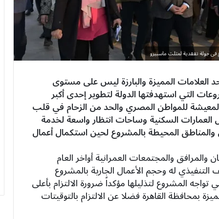
فى جولة تفقدية لمثلث ماسبيرو
 العلامات المميزة والبارزة ليس على مستوى
عات التي استهدفتها الدولة لتطوير إحدى أكبر
المعيشة للمواطن المصري والحد من الزحام في قلب
 العمارات السكنية وساحات انتظار واسعة لخدمة
 والمناطق المحيطة بالمشروع لحين استكمال أعمال
والمرافق والمجتمعات العمرانية أواخر العام
 التنفيذي له وحجم الأعمال الجارية بالمشروع
واجه المشروع لتذليلها مؤكداً ضرورة الالتزام بأعلى
يزة بمحافظة القاهرة فضلا عن الالتزام بالتوقيتات