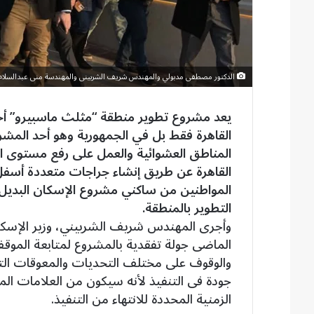
الدكتور مصطفى مدبولي والمهندس شريف الشربينى والمهندسة منى عبدالسلام 
يعد مشروع تطوير منطقة “مثلث ماسبيرو” أحد
القاهرة فقط بل في الجمهورية وهو أحد المشرو
المناطق العشوائية والعمل على رفع مستوى 
القاهرة عن طريق إنشاء جراجات متعددة أسفل
المواطنين من ساكني مشروع الإسكان البديل
التطوير بالمنطقة.
وأجرى المهندس شريف الشربيني، وزير الإسكان 
الماضى جولة تفقدية بالمشروع لمتابعة الموقف
والوقوف على مختلف التحديات والمعوقات التي ت
جودة فى التنفيذ لأنه سيكون من العلامات المم
الزمنية المحددة للانتهاء من التنفيذ.