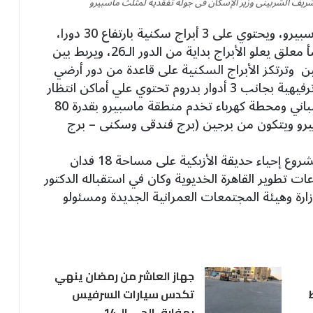
ريف الشربينى وزير الإسكان فى جولة تفقدية لمثلث ماسبيرو
وتابعت: جار أيضاً تنفيذ مشروع أبراج النيل ماسبيرو، ويحتوي على 3 أبراج سكنية بارتفاع 30 دورا،
بها 774 وحدة سكنية بمساحات مختلفة ومنشأ معلق يعلو الأبراج بداية من الدور الـ26، ويربط بين
ين متميزتين وترتكز الأبراج السكنية على قاعدة من دور أرضي
وأول وثان تحتوي علي أنشطة تجارية وإدارية وترفيهية بجانب 3 أدوار بدروم تحتوي علي أماكن انتظار
السيارات تسع 1272 سيارة وخدمات عامة للمباني ومحطة كهرباء تخدم منطقة ماسبيرو بقدرة 80
بيرو ويتكون من برجين (برج فندقى وسكنى – برج
شملت زيارة ” الشربيني ” تفقد سير العمل بمشروع إحياء حديقة الأزبكية على مساحة 18 فدان
ت تطوير القاهرة الخديوية وكان في استقباله الدكتور
زارة وهيئة المجتمعات العمرانية الجديدة ومسئولو
جهاز العاشر من رمضان ينهي
تكدس سيارات السرفيس
بمفارق الحي الـ 14