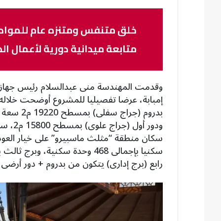
خلق متنفس ومتنزه عام للمواطن
متابعة ميدانية دورية لأعمال الص
وقدمت المهندسة منى عبدالسلام رئيس جهاز 
إمبابة، عرضا تفصيليا للمشروع أوضحت خلاله 
رابع (برج إدارى) يتكون من بدروم + دور أرضى تجارى، و15 د