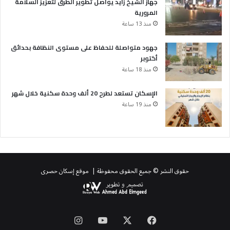
جهاز الشيخ زايد يواصل تطوير الطرق لتعزيز السلامة
المرورية
منذ 13 ساعة
جهود متواصلة للحفاظ على مستوى النظافة بحدائق
أكتوبر
منذ 18 ساعة
الإسكان تستعد لطرح 20 ألف وحدة سكنية خلال شهر
منذ 19 ساعة
حقوق النشر © جميع الحقوق محفوظة | موقع إسكان حصرى
‫X
فيسبوك
‫YouTube
انستقرام