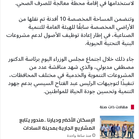
لاستخدامها في إقامة محطة معالجة للصرف الصحي.
وتتضمن المساحة المخصصة 10 أفدنة تم نقلها من
الأراضي المخصصة سابقًا للهيئة العامة للتنمية
الصناعية، في إطار إعادة توظيف الأصول لدعم مشروعات
البنية التحتية الحيوية.
جاء ذلك خلال اجتماع مجلس الوزراء اليوم برئاسة الدكتور
مصطفى مدبولي، والذي شهد مناقشة عدد من
المشروعات التنموية والخدمية في مختلف المحافظات،
تنفيذًا لتوجيهات الرئيس عبد الفتاح السيسي بدعم جهود
التنمية وتحسين جودة الحياة للمواطنين.
مقالات ذات صلة
الإسكان الأخضر وديارنا ..مندور يتابع
المشاريع الجارية بمدينة السادات
منذ ساعة واحدة