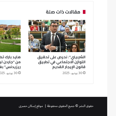
مقالات ذات صلة
الشربيني”: نحرص على تحقيق
هايد بارك تطل
التوازن الاجتماعي في تطبيق
من “جاردن ل
قانون الإيجار القديم
ريزيدنس” بغ
30 يونيو، 2025
30 يونيو، 2025
حقوق النشر © جميع الحقوق محفوظة | موقع إسكان حصرى