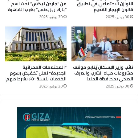
التوازن الاجتماعي في تطبيق
من “جاردن ليكس” تحت اسم
قانون الإيجار القديم
“بارك ريزيدنس” بغرب القاهرة
30 يونيو، 2025
30 يونيو، 2025
نائب وزير الإسكان يُتابع موقف
“المجتمعات العمرانية
مشروعات مياه الشرب والصرف
الجديدة” تعلن تخفيض رسوم
الصحى بمحافظة المنيا
الخدمات بنسبة ٥٠٪؜ بشرط مهم
30 يونيو، 2025
30 يونيو، 2025