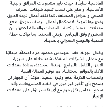
القادسية سابقًا)، حيث تابع مشروعات المرافق والبنية
الأساسية، واطلع على نسب تنفيذ شبكات الصرف
الصحي والمرافق المختلفة، كما تفقد أعمال فرمة الطرق
وتجهيزها تمهيدًا لاستكمال أعمال الرصف، موجهًا بدفع
معدلات التنفيذ وتكثيف المعدات والعمالة للانتهاء من
المشروع وفق البرنامج الزمني المحدد، بما يواكب خطة
التنمية والتوسع العمراني بالمدينة.
وخلال الجولة، عقد المهندس محمود مراد اجتماعًا ميدانيًا
مع ممثلي الشركات المنفذة، شدد خلاله على ضرورة
الالتزام الكامل بالبرامج الزمنية المحددة، وزيادة معدلات
الأداء بالمواقع المختلفة، مع توفير العمالة الفنية
والمعدات اللازمة لدفع وتيرة التنفيذ، مؤكدًا أن الجهاز لن
يسمح بأي تأخير غير مبرر في تنفيذ المشروعات، وأنه
سيتم التعامل بكل حزم مع أي تقصير يؤثر على معدلات
الإنجاز.