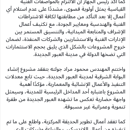
كما أكد رئيس الجهاز أن الالتزام بالمواصفات الفنية
القياسية يمثل أولوية قصوى، مشددًا على عدم استلام أي
أعمال إلا بعد التأكد من مطابقتها لكافة الاشتراطات
الفنية والهندسية ومعايير الجودة، مع تكثيف أعمال
الإشراف والمتابعة الميدانية، والتنسيق المستمر بين
الإدارات الفنية والاستشاريين والشركات المنفذة، لضمان
خروج المشروعات بالشكل الذي يليق بحجم الاستثمارات
التي تضخها الدولة في مدينة العبور الجديدة.
واختتم المهندس محمود مراد جولته بتفقد مشروع إنشاء
البوابة الشرقية لمدينة العبور الجديدة، حيث تابع معدلات
التنفيذ والأعمال الإنشائية والمعمارية، مؤكدًا أهمية
المشروع باعتباره أحد المداخل الرئيسية للمدينة، وسيمثل
واجهة حضارية تعكس ما تشهده العبور الجديدة من طفرة
تنموية وعمرانية غير مسبوقة.
كما تفقد أعمال تطوير الحديقة المركزية، واطلع على ما تم
تنفيذه من أعمال اللاندسكيب والزراعة وشبكات الري