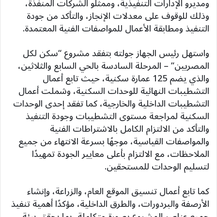
ومديرو الإدارات التنفيذية، وممثلو الشركات المنفذة،
وذلك للوقوف على معدلات الإنجاز، والتأكد من جودة
التنفيذ ومطابقة الأعمال للمواصفات الفنية المعتمدة.
واستهل رئيس الجهاز جولته بتفقد مشروع “سكن لكل
المصريين” – المرحلة السادسة بالحي السابع والثلاثين،
والذي يضم 125 عمارة سكنية، حيث تابع أعمال
التشطيبات النهائية للوحدات السكنية، وشملت أعمال
التشطيبات الداخلية والخارجية، كما تفقد إحدى الوحدات
السكنية لمراجعة مستوى التشطيبات وجودة التنفيذ
والتأكد من الالتزام الكامل بالاشتراطات الفنية
والمواصفات القياسية، موجهًا بسرعة الانتهاء من جميع
الملاحظات، مع الالتزام بأعلى معايير الجودة تمهيدًا
لتسليم الوحدات للمستحقين.
كما تابع أعمال تنسيق الموقع العام، والزراعة، وإنشاء
الأرصفة والبردورات، والطرق الداخلية، مؤكدًا أهمية تنفيذ
جميع عناصر المشروع بصورة متكاملة، بما يحقق بيئة