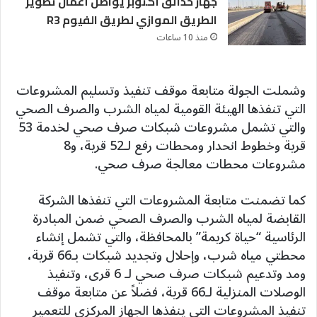
جهاز حدائق أكتوبر يواصل أعمال تطوير
الطريق الموازي لطريق الفيوم R3
منذ 10 ساعات
وشملت الجولة متابعة موقف تنفيذ وتسليم المشروعات
التي تنفذها الهيئة القومية لمياه الشرب والصرف الصحي
والتي تشمل مشروعات شبكات صرف صحي لخدمة 53
قرية وخطوط انحدار ومحطات رفع لـ52 قرية، و8
مشروعات محطات معالجة صرف صحي.
كما تضمنت متابعة المشروعات التي تنفذها الشركة
القابضة لمياه الشرب والصرف الصحي ضمن المبادرة
الرئاسية “حياة كريمة” بالمحافظة، والتي تشمل إنشاء
محطتي مياه شرب، وإحلال وتجديد شبكات بـ66 قرية،
ومد وتدعيم شبكات صرف صحي لـ 6 قرى، وتنفيذ
الوصلات المنزلية لـ66 قرية، فضلاً عن متابعة موقف
تنفيذ المشروعات التي ينفذها الجهاز المركزي للتعمير