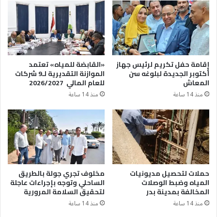
إقامة حفل تكريم لرئيس جهاز
«القابضة للمياه» تعتمد
أكتوبر الجديدة لبلوغه سن
الموازنة التقديرية لـ9 شركات
المعاش
للعام المالي 2026/2027
منذ 14 ساعة
منذ 14 ساعة
حملات لتحصيل مديونيات
مخلوف تجري جولة بالطريق
المياه وضبط الوصلات
الساحلي وتوجه بإجراءات عاجلة
المخالفة بمدينة بدر
لتحقيق السلامة المرورية
منذ 14 ساعة
منذ 14 ساعة