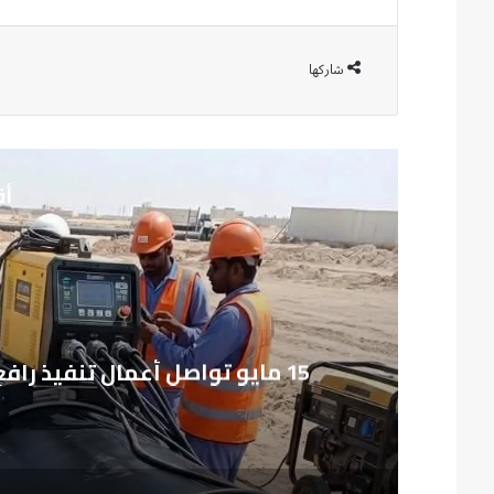
شاركها
أق
م
15 مايو تواصل أعمال تنفيذ رافع صرف الـ290 فدان بأعلى معايير الجودة