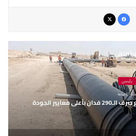
فيسبوك
‫X
رأ التالي
رئيسي
نذ 11 ساعة