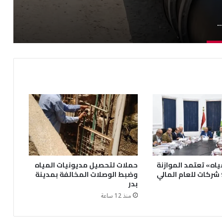
ل أعمال تنفيذ رافع صرف الـ290 فدان بأعلى معايير الجودة
ياه» تعتمد الموازنة
حملات لتحصيل مديونيات المياه
التقديرية لـ9 شركات للعام المالي
وضبط الوصلات المخالفة بمدينة
بدر
منذ 12 ساعة