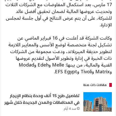
17 مارس، بعد استكمال المفاوضات مع الشركات الثلاث
وتحديث عروضها المالية لضمان تحقيق أفضل عائد
للشركة، على أن يتم عرض النتائج في أول جلسة لمجلس
الإدارة.
وكانت الشركة قد أعلنت في 16 فبراير الماضي عن
تشكيل لجنة متخصصة لوضع الأسس والمعايير اللازمة
لتطوير حديقة الميريلاند، ودعت مجموعة من الشركات
ذات الخبرة في إدارة وتطوير الأصول لتقديم عروضها
الفنية والمالية، من بينها: Melle وEdeh وModad
وMatrix وTivoli وEFS Egypt.
مقالات ذات صلة
تفاصيل طرح 15 ألف وحدة بنظام الإيجار
في المحافظات والمدن الجديدة خلال شهر
منذ 4 أيام