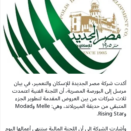
أكدت شركة مصر الجديدة للإسكان والتعمير، في بيان
مرسل إلى البورصة المصرية، أن اللجنة الفنية اعتمدت
ثلاث شركات من بين العروض المقدمة لتطوير الجزء
المتبقي من حديقة الميريلاند، وهي: Melle وModad
وRising Star.
وأشارت الشركة إلى أن اللجنة المالية ستنهي أعمالها اليوم