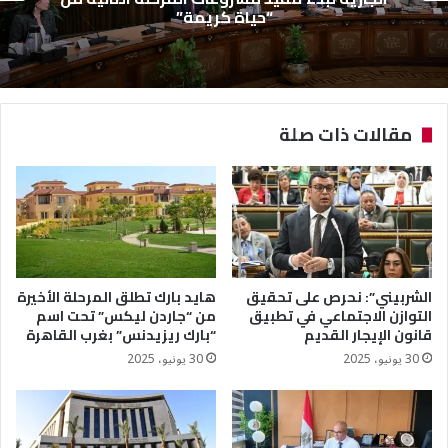
“حياة كريمة”
مقالات ذات صلة
الشربيني”: نحرص على تحقيق
هايد بارك تطلق المرحلة الأخيرة
التوازن الاجتماعي في تطبيق
من “جاردن ليكس” تحت اسم
قانون الإيجار القديم
“بارك ريزيدنس” بغرب القاهرة
30 يونيو، 2025
30 يونيو، 2025