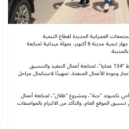
تمعات العمرانية الجديدة لقطاع التنمية
والإنشاءات، يرافقه المهندس نادر زعفر رئيس جهاز تنمية مدينة 6 أكتوبر، بجولة ميدانية لمتابعة
المدينة.
وشملت الجولة تفقد مشروع الإسكان المتوسط “134 عمارة”، لمتابعة أعمال التنفيذ والتنسيق
از وجودة الأعمال المنفذة، تمهيدًا لاستكمال مراحل
ي بكمبوند “جنة”، ومشروع “ظلال”، لمتابعة أعمال
نسيق الموقع العام، والتأكد من الالتزام بالمواصفات