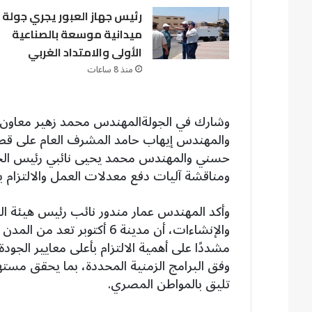
رئيس جهاز العبور يجري جولة
ميدانية موسعة بالصناعية
الأولى والامتداد الغربي
منذ 8 ساعات
وشارك في الجولةالمهندس محمد زهير معاون نا
والمهندس إيهاب حامد المشرف العام على قطاع
حسني والمهندس محمد يحيى نائبي رئيس الج
ومناقشة آليات دفع معدلات العمل والالتزام بال
وأكد المهندس عمار مندور نائب رئيس هيئة الم
والإنشاءات، أن مدينة 6 أكتو
مشددًا على أهمية الالتزام بأعلى معايير الجود
وفق البرامج الزمنية المحددة، بما يحقق مستهد
تليق بالمواطن المصري.