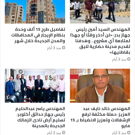
المهندس السيد أمين رئيس
تفاصيل طرح 15 ألف وحدة
جهاز بدر: «لن أدخر وقتًا أو جهدًا
بنظام الإيجار في المحافظات
لمتابعة أي مشروع.. وهدفنا
والمدن الجديدة خلال شهر
تقديم مدينة حضارية تليق
منذ 3 أيام
بقاطنيها»
منذ 3 أيام
المهندس خالد نايف عبد
المهندس ياسر عبدالحليم
العزيز: حملة مكثفة لرفع
رئيس جهاز حدائق أكتوبر:
الإشغالات وتعزيز الانضباط بـ 15
تسليم أرض نادى الزمالك
مايو
الجديدة بالمدينة
منذ 3 أيام
منذ 3 أيام