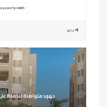
شاركها
أق
م
جهود متواصلة للحفاظ على