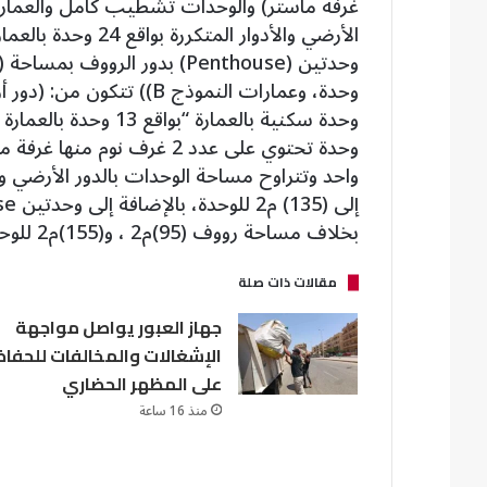
غرفة ماستر) والوحدات تشطيب كامل والعمارة
وحدة تحتوي على عدد 2 غرف ن
بخلاف مساحة رووف (95)م2 ، و(155)م2 للوحدة بخلاف مساحة رووف (115)م2”.
مقالات ذات صلة
جهاز العبور يواصل مواجهة
الإشغالات والمخالفات للحفاظ
على المظهر الحضاري
منذ 16 ساعة