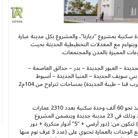
ارة الإسكان اليوم الثلاثاء 10686 وحدة سكنية بمشروع “ديارنا”، والمشروع بكل مدينة عبارة
يتواءم مع المعدلات التخطيطية الحديثة بحيث
عات المميزة بالمدن والمجتمعات.
جديدة – العبور الجديدة – بدر – حدائق العاصمة –
ني سويف الجديدة – المنيا الجديدة – أسيوط
الجديدة – ناصر الجديدة – سوهاج الجديدة – غرب قنا – طيبة الجديدة) بمساحات تتراوح من 104م2
بدأت وزارة الإسكان بالفعل التخطيط وبدء تنفيذ نحو 60 ألف وحدة سكنية بعدد 2310 عمارات
بمشروع إسكان متوسط تحت مسمى “ديارنا”، وذلك في 23 مدينة جديدة ويتضمن المشروع
نموذجي عمارات A ) و(B وعمارات النموذج (A) تتكون من: (دور أرضي + “5” أدوار متكررة + دور
رووف) بإجمالي 26 وحدة سكنية بالعمارة وجميع الوحدات بالعمارة تحتوي على (عدد 3 غرف نوم منها