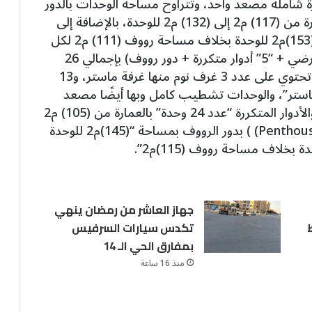
 شاملة مصعد واحد، وتتراوح مساحة الوحدات بالدور
الأرضي والأدوار المتكررة بواقع 24 وحدة بالعمارة من (117) م2 إلى (132) م2 للوحدة، بالإضافة إلى
وحدتين (Penthouse) بدور الرووف بمساحة (153)م2 للوحدة بخلاف مساحة رووف (111) م2 لكل
وحدة، وعمارات النموذج B)) تتكون من: (دور أرضي + “5” أدوار متكررة + دور رووف) بإجمالي 26
وحدة سكنية بالعمارة “بواقع 13 وحدة بالعمارة تحتوي على عدد 3 غرف نوم منها غرفة ماستر، و13
وم منها غرفة ماستر”، والوحدات تشطيب كامل وبها أيضًا مصعد
واحد وتتراوح مساحة الوحدات بالدور الأرضي والأدوار المتكررة “عدد 24 وحدة” بالعمارة من (105) م2
إلى (135) م2 للوحدة، بالإضافة إلى وحدتين Penthouse) ) بدور الرووف بمساحة “(145)م2 للوحدة
جهاز العاشر من رمضان ينهي
تكدس سيارات السرفيس
بمفارق الحي الـ 14
منذ 16 ساعة