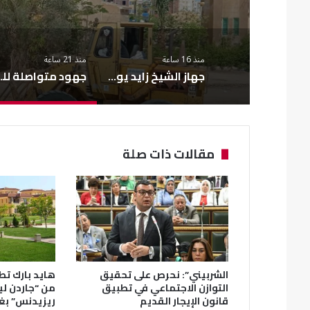
منذ 16 ساعة
منذ 21 ساعة
جهاز الشيخ زايد يواصل تطوير الطرق لتعزيز السلامة المرورية
جهود متواصلة للحفا
مقالات ذات صلة
الشربيني”: نحرص على تحقيق
هايد بارك تطل
التوازن الاجتماعي في تطبيق
من “جاردن ل
قانون الإيجار القديم
ريزيدنس” بغ