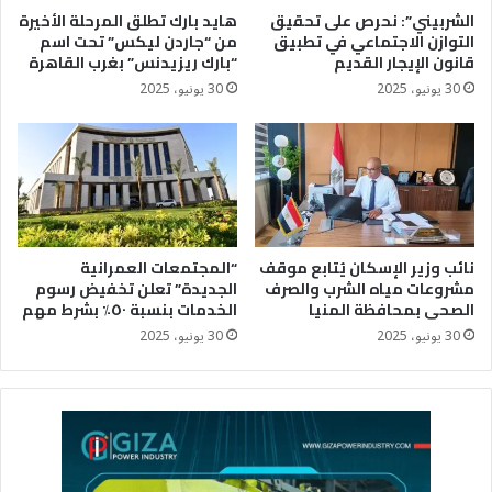
الشربيني”: نحرص على تحقيق
هايد بارك تطلق المرحلة الأخيرة
التوازن الاجتماعي في تطبيق
من “جاردن ليكس” تحت اسم
قانون الإيجار القديم
“بارك ريزيدنس” بغرب القاهرة
30 يونيو، 2025
30 يونيو، 2025
نائب وزير الإسكان يُتابع موقف
“المجتمعات العمرانية
مشروعات مياه الشرب والصرف
الجديدة” تعلن تخفيض رسوم
الصحى بمحافظة المنيا
الخدمات بنسبة ٥٠٪؜ بشرط مهم
30 يونيو، 2025
30 يونيو، 2025