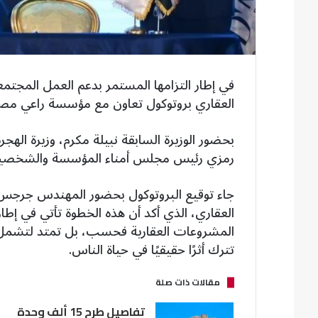
في إطار التزامها المستمر بدعم العمل المجتم
العقاري بروتوكول تعاون مع مؤسسة راعي مصر 
بحضور الوزيرة السابقة نبيلة مكرم، وزيرة الهج
رمزي رئيس مجلس أمناء المؤسسة والشخصيات 
جاء توقيع البروتوكول بحضور المهندس جرجس
العقاري، الذي أكد أن هذه الخطوة تأتي في إطار
المشروعات العقارية فحسب، بل تمتد لتشمل ب
تترك أثرًا حقيقيًا في حياة الناس.
مقالات ذات صلة
تفاصيل طرح 15 ألف وحدة