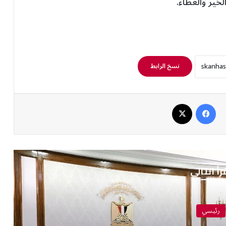
خير والعطاء.
نسخ الرابط
فيسبوك
‫X
رأ التالي
رئيسي