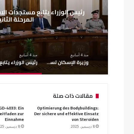
م
ل
رئيس الوزراء يتابع مستجدات الا
المرحلة الثان
منذ 4 أسابيع
منذ 4 أسابيع
وزيرة الإسكان تستعرض تقرير أعمال «منظومة الاستجابة السريعة» خلال يونيو 2026
مقالات ذات صلة
GD-4033: Ein
Optimierung des Bodybuildings:
eitfaden zur
Der sichere und effektive Einsatz
Einnahme
von Steroiden
8 ديسمبر، 2025
8 ديسمبر، 2025