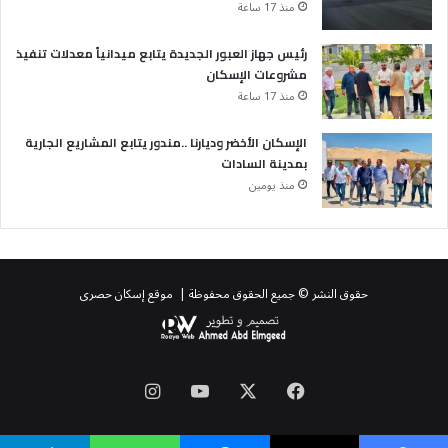
منذ 17 ساعة
رئيس جهاز العبور الجديدة يتابع ميدانياً معدلات تنفيذ
مشروعات الإسكان
منذ 17 ساعة
الإسكان الأخضر وديارنا ..مندور يتابع المشاريع الجارية
بمدينة السادات
منذ يومين
حقوق النشر © جميع الحقوق محفوظة | موقع إسكان حصرى
‫X
فيسبوك
‫YouTube
انستقرام