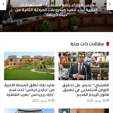
رئيس الوزراء يتابع مستجدات الاستعدادات
الجارية لبدء تنفيذ مشروعات المرحلة الثانية من
“حياة كريمة”
مقالات ذات صلة
الشربيني”: نحرص على تحقيق
هايد بارك تطلق المرحلة الأخيرة
التوازن الاجتماعي في تطبيق
من “جاردن ليكس” تحت اسم
قانون الإيجار القديم
“بارك ريزيدنس” بغرب القاهرة
30 يونيو، 2025
30 يونيو، 2025