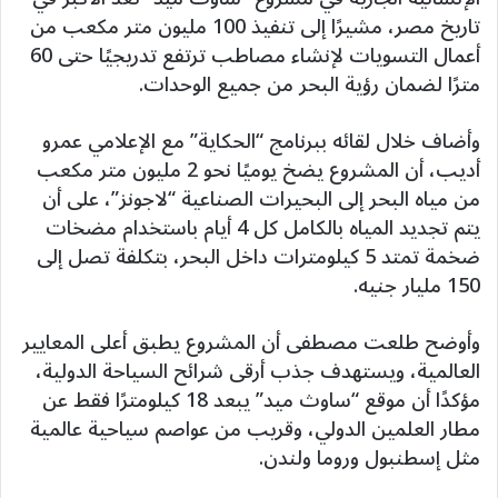
تاريخ مصر، مشيرًا إلى تنفيذ 100 مليون متر مكعب من
أعمال التسويات لإنشاء مصاطب ترتفع تدريجيًا حتى 60
مترًا لضمان رؤية البحر من جميع الوحدات.
وأضاف خلال لقائه ببرنامج “الحكاية” مع الإعلامي عمرو
أديب، أن المشروع يضخ يوميًا نحو 2 مليون متر مكعب
من مياه البحر إلى البحيرات الصناعية “لاجونز”، على أن
يتم تجديد المياه بالكامل كل 4 أيام باستخدام مضخات
ضخمة تمتد 5 كيلومترات داخل البحر، بتكلفة تصل إلى
150 مليار جنيه.
وأوضح طلعت مصطفى أن المشروع يطبق أعلى المعايير
العالمية، ويستهدف جذب أرقى شرائح السياحة الدولية،
مؤكدًا أن موقع “ساوث ميد” يبعد 18 كيلومترًا فقط عن
مطار العلمين الدولي، وقريب من عواصم سياحية عالمية
مثل إسطنبول وروما ولندن.