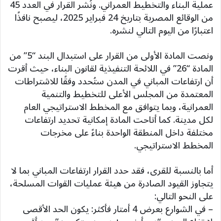
عملية البناء والتخطيط العمراني. ونُشر القرار في العدد 45
من الوقائع المصرية بتاريخ 24 فبراير 2025، ليصبح نافذًا
اعتبارًا من اليوم التالي لنشره.
ونصت المادة الأولى من القرار على استبدال البند “5” من
المادة “26” في اللائحة التنفيذية لقانون البناء، حيث أقرت
أن ارتفاعات المباني في المدن ستُحدد وفقًا للاشتراطات
المعتمدة من المجلس الأعلى للتخطيط والتنمية
العمرانية، وبما يتوافق مع المخطط الاستراتيجي العام
لكل مدينة. كما أتاحت المادة إمكانية تحديد ارتفاعات
مختلفة داخل المنطقة الواحدة بناءً على مخرجات
المخطط الاستراتيجي.
أما بالنسبة للقرى، فقد حدد القرار ارتفاعات المباني بما لا
يتجاوز القيود الصادرة من هيئة عمليات القوات المسلحة،
على النحو التالي:
– في الشوارع بعرض 4 أمتار فأكثر: يكون الحد الأقصى