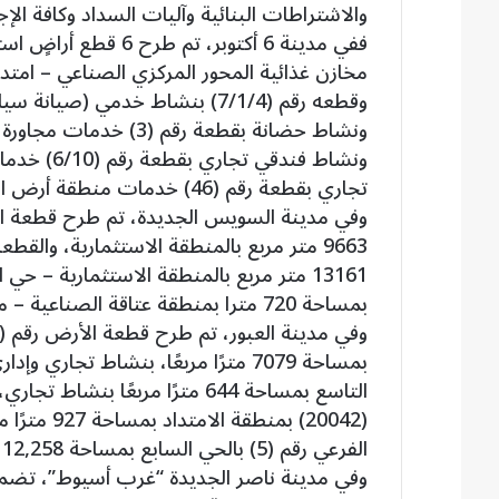
والاشتراطات البنائية وآليات السداد وكافة الإ
تجاري بقطعة رقم (46) خدمات منطقة أرض القرعة 2000 قطعة بمساحة 10020.95 م².
بمساحة 720 مترا بمنطقة عتاقة الصناعية – منطقة الخدمات.
(20042) بمن
الفرعي رقم (5) بالحي السابع بمساحة 12,258 مترًا مربعًا بنشاط تعليمي (مدرسة).
وفي مدينة ناصر الجديدة “غرب أسيوط”، تضم