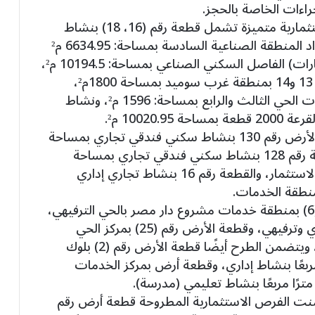
جراءات الخاصة بالحجز.
ففي مدينة 6 أكتوبر، تم طرح 6 قطع أراضٍ استثمارية متميزة تشمل قطعة رقم (16، 18) بنشاط
مخازن غذائية المحور المركزي الصناعي – امتداد المنطقة الصناعية السادسة بمساحة: 6634.95 م²
وقطعه رقم (7/1/4) بنشاط خدمي (صيانة سيارات) الفاصل السكني الصناعي بمساحة: 10194.5 م²،
ونشاط حضانة بقطعة رقم (3) خدمات مجاورة 13 و14 بمنطقة غرب سوميد بمساحة 1800م²،
ونشاط فندقي تجاري بقطعة رقم (6/10) خدمات الحي الثالث والرابع بمساحة: 1596 م²، ونشاط
وفي مدينة السويس الجديدة، تم طرح قطعة الأرض رقم 130 بنشاط سكني فندقي تجاري بمساحة
9663 متر مربع بالمنطقة الاستثمارية، والقطعة رقم 128 بنشاط سكني فندقي تجاري بمساحة
13161 متر مربع بالمنطقة الاستثمارية – حي الاستثمار، والقطعة رقم 16 بنشاط تجاري إداري
وفي مدينة العبور، تم طرح قطعة الأرض رقم (6) بمنطقة خدمات مشروع دار مصر بالحي الترفيهي،
بمساحة 7079 مترًا مربعًا، بنشاط تجاري وإداري وترفيهي، وقطعة الأرض رقم (25) بمركز الحي
التاسع بمساحة 644 مترًا مربعًا بنشاط تجاري، ويتضمن الطرح أيضًا قطعة الأرض رقم (2) بلوك
طقة الامتداد بمساحة 927 مترًا مربعًا بنشاط إداري، وقطعة أرض بمركز الخدمات
نت الفرص الاستثمارية المطروحة قطعة أرض رقم