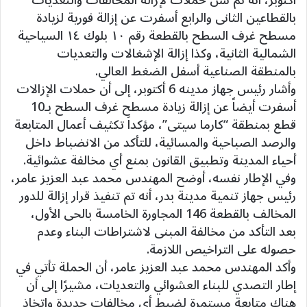
أكتوبر، أنه تم شن حملات لإزالة المخالفات والتعديات
بالقطاعين الثانى والرابع أسفرت عن إزالة فورية لزيادة
مسطح غرف السطح بالقطعة رقم ١٠ بلوك ١٤ السياحية
الشمالية الثانية، وكذا إزالة الإشغالات والتعديات
بالمنطقة الصناعية أسفل الضغط العالي.
وأشار رئيس جهاز مدينه 6 أكتوبر، إلى أن حملات الإزالات
أسفرت أيضاً عن إزالة زيادة مسطح غرف السطح بـ10
قطع بمنطقة “كارما سيتى”، مؤكداَ تكثيف أعمال المتابعة
والرصد الصباحية والمسائية، للتأكد من الانضباط داخل
أحياء المدينة وتطبيق القانون بمنع أي مخالفة عشوائية.
وفي الإطار نفسه، أوضح المهندس محمد عبد العزيز عامر،
رئيس جهاز تنمية مدينة بدر، أنه تم تنفيذ قرار إزالة للدور
المخالف بالقطعة 146 المجاورة الخامسة بالحى الأول،
بعد التأكد من مخالفة المبنى لاشتراطات البناء وعدم
حصوله على التراخيص اللازمة.
وأكد المهندس محمد عبد العزيز عامر، أن الحملة تأتي في
إطار التصدي للبناء العشوائي والتعديات، مشيرًا إلى أن
هناك متابعة مستمرة لضبط أي مخالفات جديدة واتخاذ