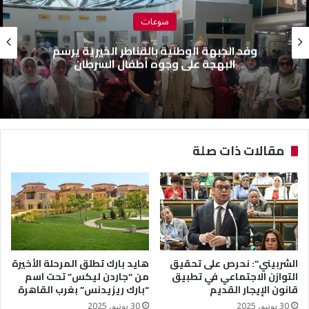
منوعات
وفد الجبهة الوطنية بالقناطر الخيرية يرسم
البهجة على وجوه أطفال السرطان
مقالات ذات صلة
الشربيني”: نحرص على تحقيق
هايد بارك تطلق المرحلة الأخيرة
التوازن الاجتماعي في تطبيق
من “جاردن ليكس” تحت اسم
قانون الإيجار القديم
“بارك ريزيدنس” بغرب القاهرة
30 يونيو، 2025
30 يونيو، 2025