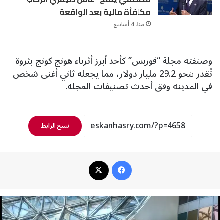
مكافأة مالية بعد الواقعة
منذ 4 أسابيع
وصنفته مجلة “فوربس” كأحد أبرز أثرياء هونج كونج بثروة
تُقدر بنحو 29.2 مليار دولار، مما يجعله ثاني أغنى شخص
في المدينة وفق أحدث تصنيفات المجلة.
نسخ الرابط
فيسبوك
‫X