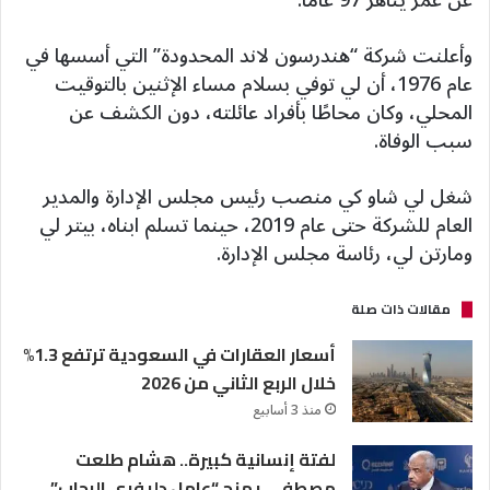
عن عمر يناهز 97 عامًا.
وأعلنت شركة “هندرسون لاند المحدودة” التي أسسها في
عام 1976، أن لي توفي بسلام مساء الإثنين بالتوقيت
المحلي، وكان محاطًا بأفراد عائلته، دون الكشف عن
سبب الوفاة.
شغل لي شاو كي منصب رئيس مجلس الإدارة والمدير
العام للشركة حتى عام 2019، حينما تسلم ابناه، بيتر لي
ومارتن لي، رئاسة مجلس الإدارة.
مقالات ذات صلة
أسعار العقارات في السعودية ترتفع 1.3%
خلال الربع الثاني من 2026
منذ 3 أسابيع
لفتة إنسانية كبيرة.. هشام طلعت
مصطفي يمنح “عامل دليفري الرحاب”