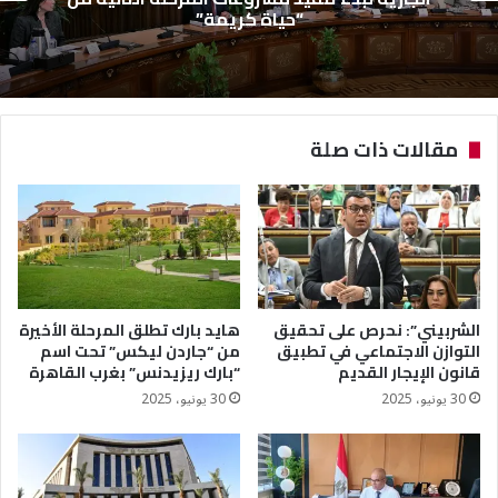
“حياة كريمة”
مقالات ذات صلة
الشربيني”: نحرص على تحقيق
هايد بارك تطلق المرحلة الأخيرة
التوازن الاجتماعي في تطبيق
من “جاردن ليكس” تحت اسم
قانون الإيجار القديم
“بارك ريزيدنس” بغرب القاهرة
30 يونيو، 2025
30 يونيو، 2025