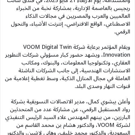
والمستدامة، يوم الأربعاء 21 مايو 2025، في فندق سانت
ريجيس بالعاصمة الإدارية، بمشاركة نخبة من الخبراء
العالميين والعرب والمصريين في مجالات الذكاء
الاصطناعي، الواقع الافتراضي، إنترنت الأشياء، والتحول
الرقمي.
ويقام المؤتمر برعاية شركة VOOM Digital Twin
Innovation، ويشهد حضور كبار مسؤولي شركات التطوير
العقاري، وتكنولوجيا المعلومات، والبنوك، ومكاتب
الاستشارات الهندسية، إلى جانب الشركات الناشئة
العاملة في مجال المنازل الذكية، وسط تغطية إعلامية من
قنوات النهار وصدى البلد.
وأعلن بيشوي كمال، مدير الاتصالات التسويقية بشركة
رواد المستقبل الرقمي، عن مشاركة عدد من المتحدثين
البارزين، من بينهم المهندس علاء السيد الرئيس التنفيذي
لشركة VOOM، والدكتور هشام بن محمد القاسم من
السعودية، والدكتور محمد خليف، وهاني لاشين، والدكتور