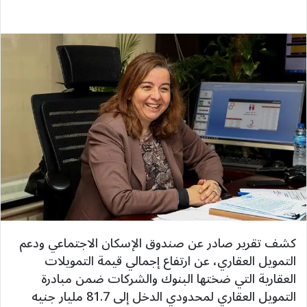
كشف تقرير صادر عن صندوق الإسكان الاجتماعي ودعم
التمويل العقاري، عن ارتفاع إجمالي قيمة التمويلات
العقارية التي ضختها البنوك والشركات ضمن مبادرة
التمويل العقاري لمحدودي الدخل إلى 81.7 مليار جنيه