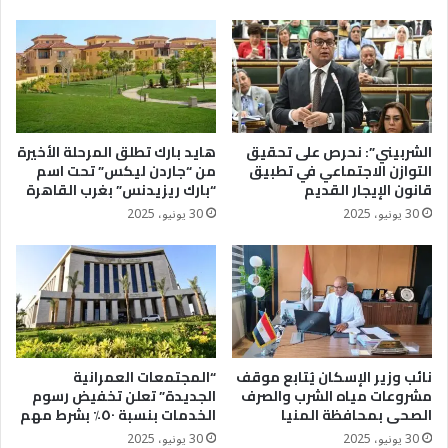
الشربيني”: نحرص على تحقيق
هايد بارك تطلق المرحلة الأخيرة
التوازن الاجتماعي في تطبيق
من “جاردن ليكس” تحت اسم
قانون الإيجار القديم
“بارك ريزيدنس” بغرب القاهرة
30 يونيو، 2025
30 يونيو، 2025
نائب وزير الإسكان يُتابع موقف
“المجتمعات العمرانية
مشروعات مياه الشرب والصرف
الجديدة” تعلن تخفيض رسوم
الصحى بمحافظة المنيا
الخدمات بنسبة ٥٠٪؜ بشرط مهم
30 يونيو، 2025
30 يونيو، 2025