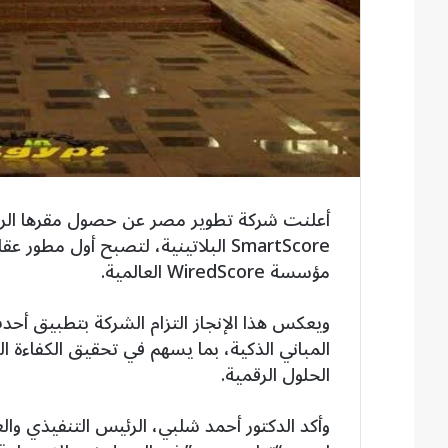
أعلنت شركة تطوير مصر عن حصول مقرها الرئيس
SmartScore البلاتينية، لتصبح أول
مؤسسة WiredScore العالمية.
ويعكس هذا الإنجاز التزام الشركة بتطبيق أحدث
المباني الذكية، بما يسهم في تحقيق الكفاءة 
الحلول الرقمية.
وأكد الدكتور أحمد شلبي، الرئيس التنفيذي وال