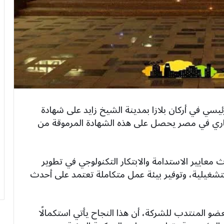
ي في أركان بلازا بمدينة الشيخ زايد على شهادة
 مطور عقاري في مصر يحصل على هذه الشهادة المرموقة من
 معايير الاستدامة والابتكار التكنولوجي في تطوير
التشغيلية، وتوفير بيئة عمل متكاملة تعتمد على أحدث
عضو المنتدب للشركة، أن هذا النجاح يأتي استكمالًا