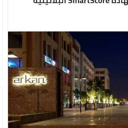
“تطوير مصر” تحصل على شهادة SmartScore البلاتينية