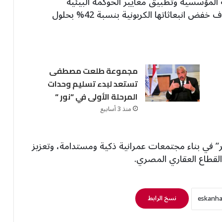
 المؤسسية وتطبيق معايير الحوكمة البيئية
والاجتماعية (ESG)، موضحًا أن الشركة تستهدف خفض انبعاثاتها الكربونية بنسبة 42% بحلول
مجموعة طلعت مصطفى
تستعد لبدء تسليم وحدات
المرحلة الأولى في “نور “
منذ 3 أسابيع
مصر” في بناء مجتمعات عمرانية ذكية ومستدامة، وتعزيز
 القطاع العقاري المصري.
نسخ الرابط