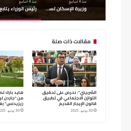
منذ 4 أسابيع
منذ 4 أسابيع
وزيرة الإسكان تستعرض تقرير أعمال «منظومة الاستجابة السريعة» خلال يونيو 2026
مقالات ذات صلة
الشربيني”: نحرص على تحقيق
هايد بارك تطل
التوازن الاجتماعي في تطبيق
من “جاردن ل
قانون الإيجار القديم
ريزيدنس” بغ
30 يونيو، 2025
30 يونيو، 2025