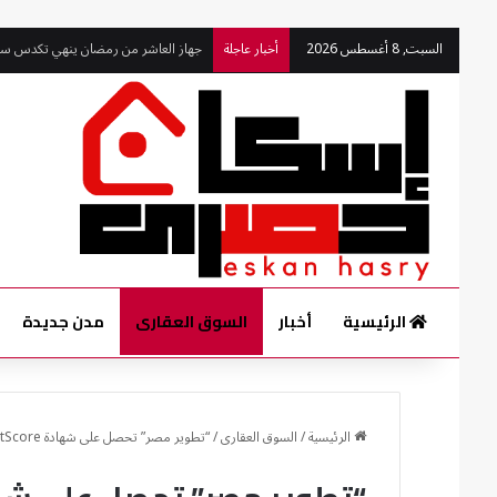
جهاز العاشر من رمضان ينهي تكدس سيار
السبت, 8 أغسطس 2026
أخبار عاجلة
الرئيسية
أخبار
السوق العقارى
مدن جديدة
الرئيسية
/
السوق العقارى
/
“تطوير مصر” تحصل على شهادة SmartScore البلاتينية لمقرها الذكي بأركان بلازا