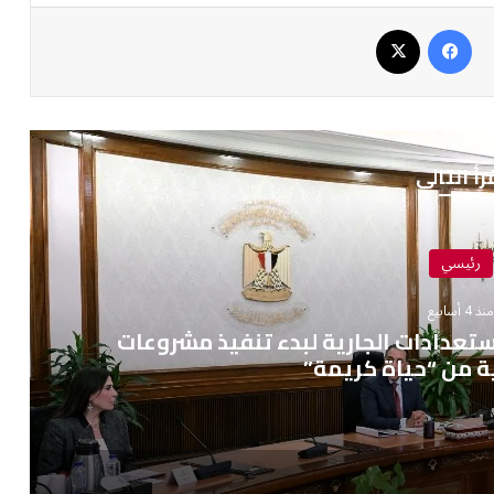
فيسبوك
‫X
رأ التالي
رئيسي
نذ 4 أسابيع
ستعدادات الجارية لبدء تنفيذ مشروعات
ية من “حياة كريمة”