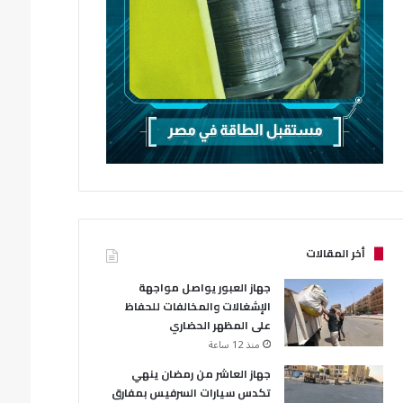
أخر المقالات
جهاز العبور يواصل مواجهة
Uncategorized
الإشغالات والمخالفات للحفاظ
على المظهر الحضاري
منذ 3 أسابيع
منذ 12 ساعة
مراد يقود حملة ميدانية مفاجئة بالعبور الجدي
مرورية
جهاز العاشر من رمضان ينهي
تكدس سيارات السرفيس بمفارق