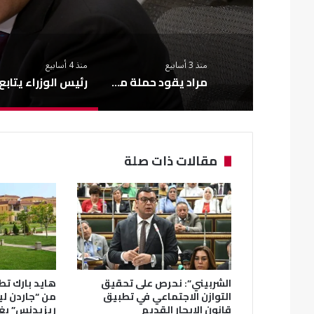
منذ 3 أسابيع
منذ 4 أسابيع
مراد يقود حملة ميدانية مفاجئة بالعبور الجديدة تضبط إشغالات ومخالفات مرورية
مقالات ذات صلة
الشربيني”: نحرص على تحقيق
هايد بارك تطل
التوازن الاجتماعي في تطبيق
من “جاردن ل
قانون الإيجار القديم
ريزيدنس” بغ