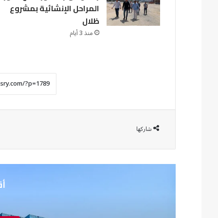
المراحل الإنشائية بمشروع
ظلال
منذ 3 أيام
شاركها
أق