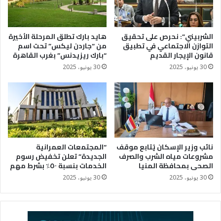
الشربيني”: نحرص على تحقيق
هايد بارك تطلق المرحلة الأخيرة
التوازن الاجتماعي في تطبيق
من “جاردن ليكس” تحت اسم
قانون الإيجار القديم
“بارك ريزيدنس” بغرب القاهرة
30 يونيو، 2025
30 يونيو، 2025
نائب وزير الإسكان يُتابع موقف
“المجتمعات العمرانية
مشروعات مياه الشرب والصرف
الجديدة” تعلن تخفيض رسوم
الصحى بمحافظة المنيا
الخدمات بنسبة ٥٠٪؜ بشرط مهم
30 يونيو، 2025
30 يونيو، 2025