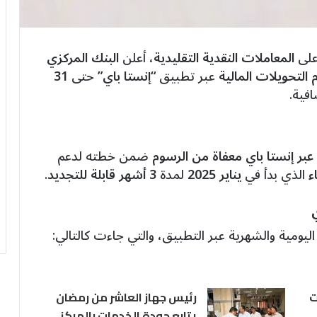
 على
المعاملات النقدية التقليدية
، أعلن
البنك المركزي
التحويلات المالية
عبر تطبيق
“إنستا باي”
حتى
31
افية.
عبر إنستا باي معفاة من الرسوم
ضمن خطته لدعم
ء
الذي بدأ في
يناير 2025
لمدة
3 أشهر قابلة للتجديد
.
يومية والشهرية عبر التطبيق، والتي جاءت كالتالي:
ت
رئيس جهاز العاشر من رمضان
يتابع جودة الخدمات بالمركز