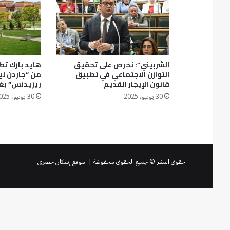
الشربيني”: نحرص على تحقيق
هايد بارك تطل
التوازن الاجتماعي في تطبيق
من “جاردن ل
قانون الإيجار القديم
ريزيدنس” بغ
30 يونيو، 2025
30 يونيو، 2025
حقوق النشر © جميع الحقوق محفوظة | موقع إسكان حصرى