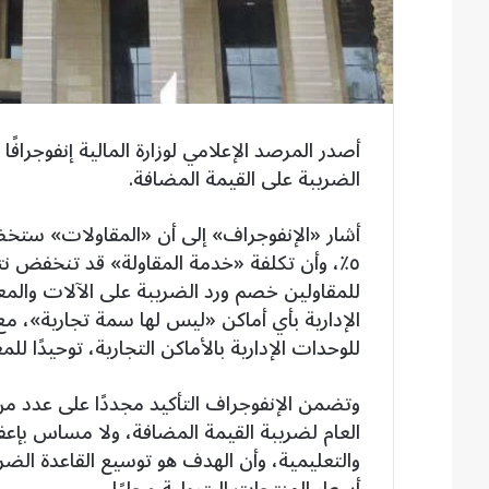
أصدر المرصد الإعلامي لوزارة المالية إنفوجرافً
الضريبة على القيمة المضافة.
أشار «الإنفوجراف» إلى أن «المقاولات» ستخضع
٥٪، وأن تكلفة «خدمة المقاولة» قد تنخفض 
للمقاولين خصم ورد الضريبة على الآلات والمعد
للوحدات الإدارية بالأماكن التجارية، توحيدًا للم
وتضمن الإنفوجراف التأكيد مجددًا على عدد من 
العام لضريبة القيمة المضافة، ولا مساس بإعف
والتعليمية، وأن الهدف هو توسيع القاعدة الضر