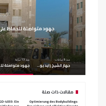
م
جهود متواصلة للحفاظ على
منذ 8 ساعات
منذ 13 ساعة
جهاز الشيخ زايد يواصل تطوير الطرق لتعزيز السلامة المرورية
جهود متواصلة للحفا
مقالات ذات صلة
GD-4033: Ein
Optimierung des Bodybuildings: