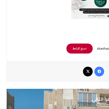
نسخ الرابط
فيسبوك
‫X
رأ التالي